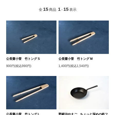
15
1
15
全
商品
-
表示
公長齋小菅 竹トング S
公長齋小菅 竹トング M
900円(税込990円)
1,400円(税込1,540円)
公長齋小菅 竹トング L
野鍛治やまご ちょっと深めの鉄フ