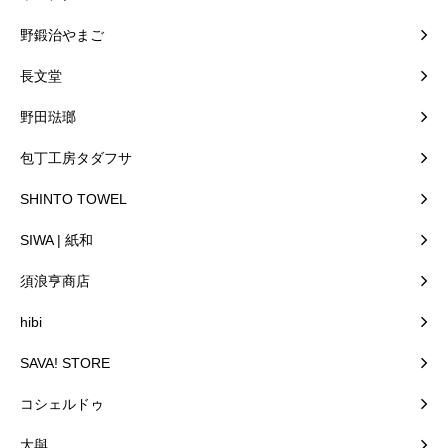
野鍛治やまご
長文堂
野田琺瑯
包丁工房タダフサ
SHINTO TOWEL
SIWA | 紙和
須浪亨商店
hibi
SAVA! STORE
コシェルドゥ
大與