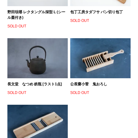
野田琺瑯 レクタングル深型 L (シー
包丁工房タダフサ パン切り包丁
ル蓋付き)
SOLD OUT
SOLD OUT
長文堂 なつめ 鉄瓶 [ラスト1点]
公長齋小菅 鬼おろし
SOLD OUT
SOLD OUT