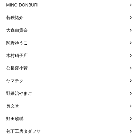
MINO DONBURI
若狹祐介
大森由貴奈
関野ゆうこ
木村硝子店
公長齋小菅
ヤマチク
野鍛治やまご
長文堂
野田琺瑯
包丁工房タダフサ