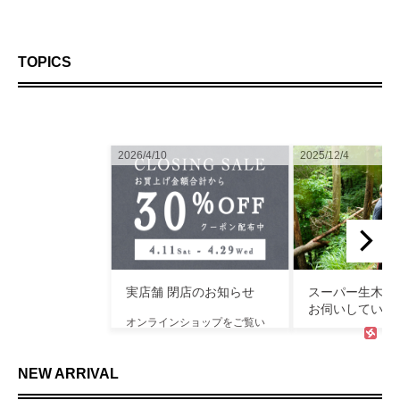
TOPICS
2026/4/10
2025/12/4
実店舗 閉店のお知らせ
スーパー生木ラ
お伺いしていま
オンラインショップをご覧い
ただきありがとうございま
オンラインショッ
す。 店舗に関する重要なお知
ただきありがとう
らせになります。 TOCAKU
す。 12月5日(金
NEW ARRIVAL
は、4月29日(水祝)をもちまし
す『スーパー生木ラ
て実店舗を閉店させて...
工芸 展』 林業に