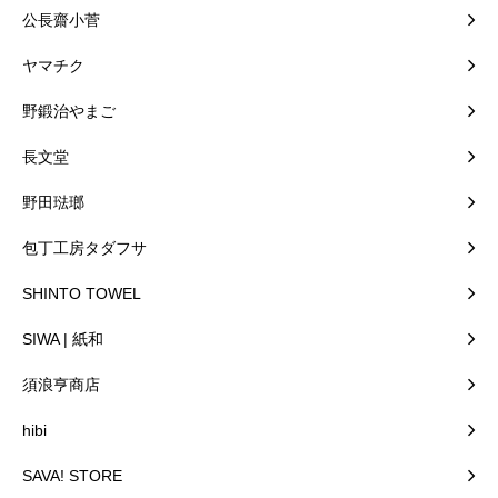
公長齋小菅
ヤマチク
野鍛治やまご
長文堂
野田琺瑯
包丁工房タダフサ
SHINTO TOWEL
SIWA | 紙和
須浪亨商店
hibi
SAVA! STORE