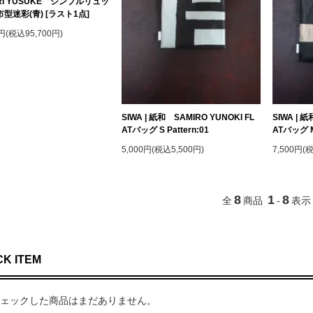
RI YUSUKE シンプルリュッ
型迷彩(青) [ラスト1点]
0円(税込95,700円)
SIWA | 紙和 SAMIRO YUNOKI FL
SIWA | 
ATバッグ S Pattern:01
ATバッグ M 
5,000円(税込5,500円)
7,500円(
8
1
8
全
商品
-
表示
K ITEM
ェックした商品はまだありません。