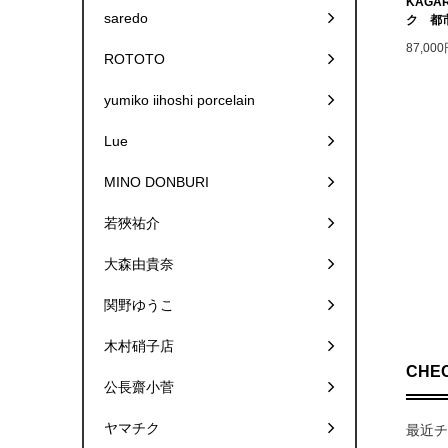
KAGA
saredo
ク 都市
87,00
ROTOTO
yumiko iihoshi porcelain
Lue
MINO DONBURI
若狹祐介
大森由貴奈
関野ゆうこ
木村硝子店
CHEC
公長齋小菅
ヤマチク
最近チ