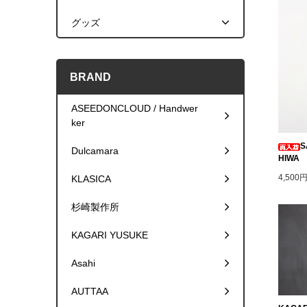
グッズ
BRAND
ASEEDONCLOUD / Handwer
ker
S
Dulcamara
HIWA
4,500
KLASICA
杉崎製作所
KAGARI YUSUKE
Asahi
AUTTAA