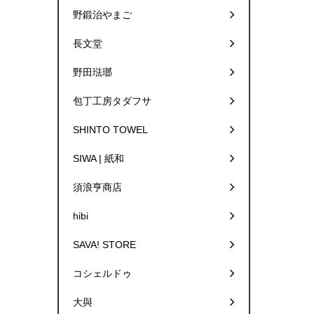
野鍛治やまご
長文堂
野田琺瑯
包丁工房タダフサ
SHINTO TOWEL
SIWA | 紙和
須浪亨商店
hibi
SAVA! STORE
コシェルドゥ
大與