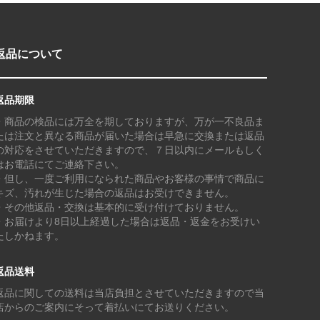
返品について
返品期限
・商品の検品には万全を期しておりますが、万が一不良品ま
たは注文と異なる商品が届いた場合は早急に交換または返品
の対応をさせていただきますので、７日以内にメールもしく
はお電話にてご連絡下さい。
・但し、一度ご利用になられた商品やお客様の事情で商品に
キズ、汚れが生じた場合の返品はお受けできません。
・その他返品・交換は基本的に受け付けておりません。
・お届けより8日以上経過した場合は返品・返金をお受けい
たしかねます。
返品送料
返品に関しての送料は当店負担とさせていただきますので当
店からのご案内にそって着払いにてお送りください。