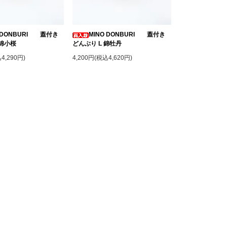
O DONBURI 蓋付き
MINO DONBURI 蓋付き
 錦小桜
どんぶり L 錦牡丹
4,290円)
4,200円(税込4,620円)