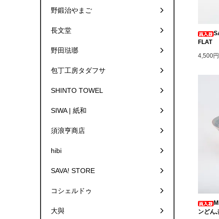
野鍛治やまご
長文堂
S
FLAT
野田琺瑯
4,500
包丁工房タダフサ
SHINTO TOWEL
SIWA | 紙和
須浪亨商店
hibi
SAVA! STORE
コシェルドゥ
M
大與
ンどんぶ