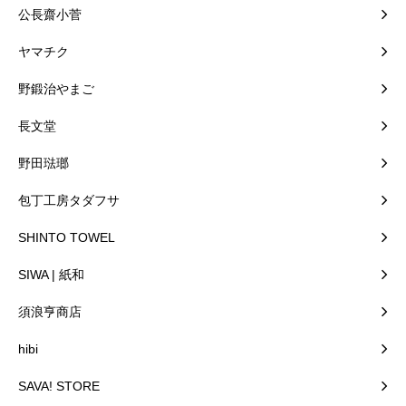
公長齋小菅
ヤマチク
野鍛治やまご
長文堂
野田琺瑯
包丁工房タダフサ
SHINTO TOWEL
SIWA | 紙和
須浪亨商店
hibi
SAVA! STORE