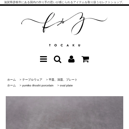
滋賀県彦根市にある国内の作り手の思いが感じられるアイテムを取り扱うセレクトショップ。
ホーム
>
テーブルウェア
>
平皿、深皿、プレート
ホーム
>
yumiko iihoshi porcelain
>
oval plate