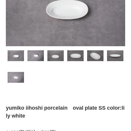
yumiko iihoshi porcelain oval plate SS color:li
ly white