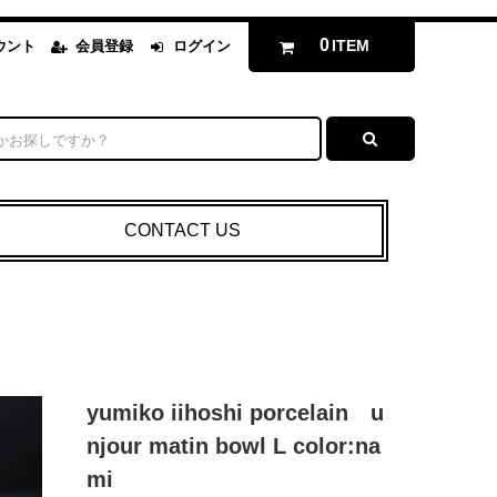
0
ITEM
ウント
会員登録
ログイン
CONTACT US
yumiko iihoshi porcelain u
njour matin bowl L color:na
mi