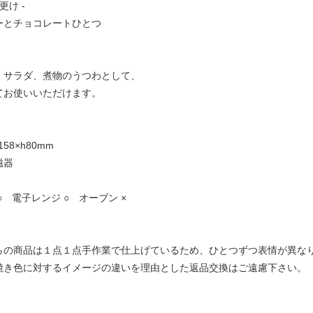
夜更け -
ーとチョコレートひとつ
、サラダ、煮物のうつわとして、
てお使いいただけます。
φ158×h80mm
磁器
○ 電子レンジ ○ オーブン ×
らの商品は１点１点手作業で仕上げているため、ひとつずつ表情が異な
焼き色に対するイメージの違いを理由とした返品交換はご遠慮下さい。