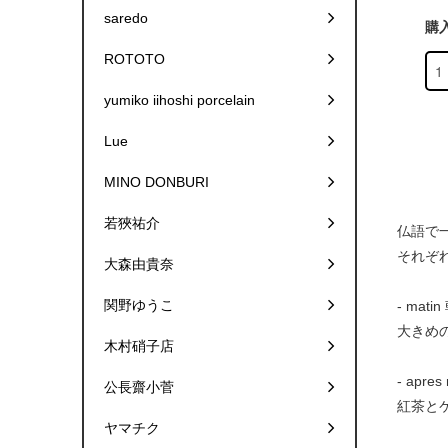
saredo
購
ROTOTO
yumiko iihoshi porcelain
Lue
MINO DONBURI
若狹祐介
仏語で一
それぞ
大森由貴奈
関野ゆうこ
- matin
大きめ
木村硝子店
- apres
公長齋小菅
紅茶と
ヤマチク