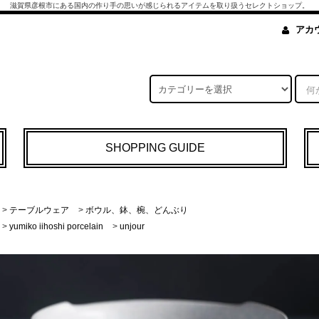
滋賀県彦根市にある国内の作り手の思いが感じられるアイテムを取り扱うセレクトショップ。
アカ
SHOPPING GUIDE
>
テーブルウェア
>
ボウル、鉢、椀、どんぶり
>
yumiko iihoshi porcelain
>
unjour