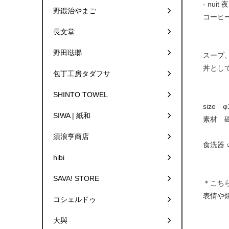
- nuit 
野鍛治やまご
コーヒ
長文堂
野田琺瑯
スープ
丼とし
包丁工房タダフサ
SHINTO TOWEL
size 
SIWA | 紙和
素材 
須浪亨商店
食洗器 
hibi
SAVA! STORE
＊こち
表情や
コシェルドゥ
大與