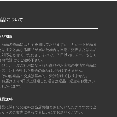
返品について
返品期限
・商品の検品には万全を期しておりますが、万が一不良品ま
たは注文と異なる商品が届いた場合は早急に交換または返品
の対応をさせていただきますので、７日以内にメールもしく
はお電話にてご連絡下さい。
・但し、一度ご利用になられた商品やお客様の事情で商品に
キズ、汚れが生じた場合の返品はお受けできません。
・その他返品・交換は基本的に受け付けておりません。
・お届けより8日以上経過した場合は返品・返金をお受けい
たしかねます。
返品送料
返品に関しての送料は当店負担とさせていただきますので当
店からのご案内にそって着払いにてお送りください。